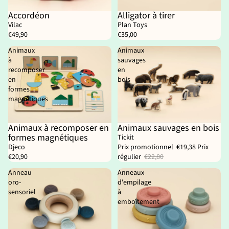
Accordéon
Alligator à tirer
Épuisé
Vilac
Plan Toys
€49,90
€35,00
Animaux
Animaux
à
sauvages
recomposer
en
en
bois
formes
magnétiques
Animaux à recomposer en
Animaux sauvages en bois
Reconditionné
formes magnétiques
Tickit
Djeco
Prix promotionnel
€19,38
Prix
€20,90
régulier
€22,80
Anneau
Anneaux
oro-
d'empilage
sensoriel
à
emboîtement