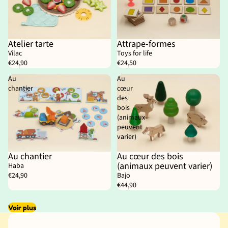
Atelier tarte
Attrape-formes
Vilac
Toys for life
€24,90
€24,50
Au
Au
chantier
cœur
des
bois
(animaux
peuvent
varier)
Au chantier
Au cœur des bois
(animaux peuvent varier)
Haba
€24,90
Bajo
€44,90
Voir plus