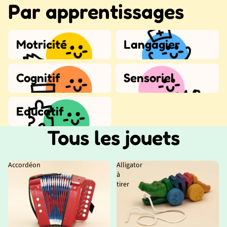
Par apprentissages
Motricité
Langagier
Motricité
Langagier
Cognitif
Sensoriel
Cognitif
Sensoriel
Educatif
Educatif
Tous les jouets
Accordéon
Alligator
à
tirer