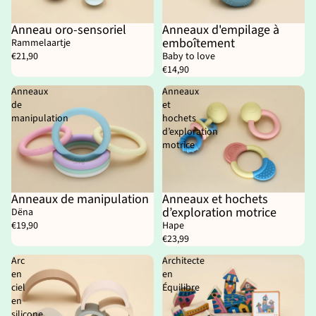
Anneau oro-sensoriel
Anneaux d'empilage à
emboîtement
Rammelaartje
€21,90
Baby to love
€14,90
Anneaux
Anneaux
de
et
manipulation
hochets
d’exploration
motrice
Anneaux de manipulation
Anneaux et hochets
d’exploration motrice
Dëna
€19,90
Hape
€23,99
Arc
Architecte
en
en
ciel
Équilibre
en
silicone