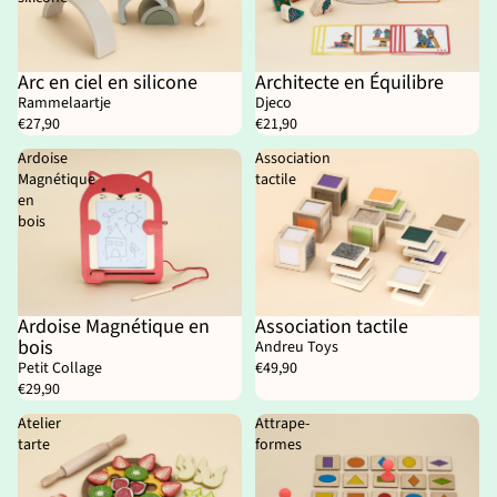
Arc en ciel en silicone
Architecte en Équilibre
Rammelaartje
Djeco
€27,90
€21,90
Ardoise
Association
Magnétique
tactile
en
bois
Ardoise Magnétique en
Association tactile
bois
Andreu Toys
Petit Collage
€49,90
€29,90
Atelier
Attrape-
tarte
formes