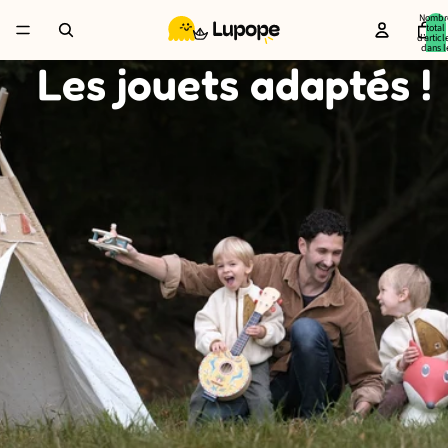
Nombr
total
d’articl
dans l
panier:
Les jouets adaptés !