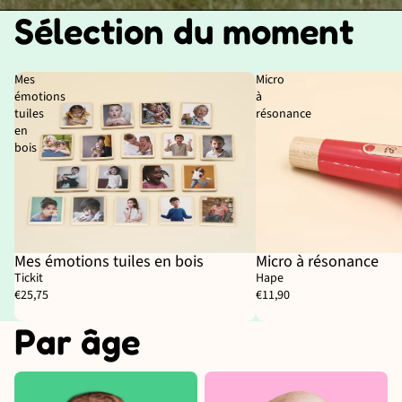
Sélection du moment
Mes
Micro
émotions
à
tuiles
résonance
en
bois
Mes émotions tuiles en bois
Micro à résonance
Épuisé
Tickit
Hape
€25,75
€11,90
Par âge
Naissance
3 mois