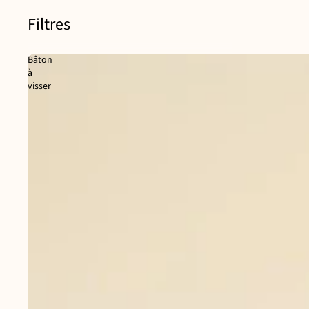
Filtres
Bâton
à
visser