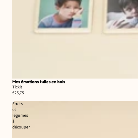
Mes émotions tuiles en bois
Tickit
€25,75
Fruits
et
légumes
à
découper