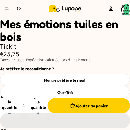
Nombr
total
d’articl
dans l
panier:
Mes émotions tuiles en
Ouvrir
l’image
en
bois
plein
écran
Tickit
€25,75
Taxes incluses. Expédition calculée lors du paiement.
Je préfère le reconditionné ?
Non, je préfère le neuf
Oui -15%
Diminuer
Augmenter
la
la
Ajouter au panier
quantité
quantité