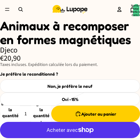
Nombr
total
d’articl
dans l
panier:
Animaux à recomposer
Ouvrir
l’image
en
en formes magnétiques
plein
écran
Djeco
€20,90
Taxes incluses. Expédition calculée lors du paiement.
Je préfère le reconditionné ?
Non, je préfère le neuf
Oui -15%
Diminuer
Augmenter
la
la
Ajouter au panier
quantité
quantité