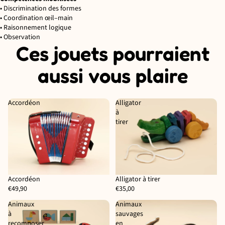
• Discrimination des formes
• Coordination œil–main
• Raisonnement logique
• Observation
Ces jouets pourraient
aussi vous plaire
Accordéon
Alligator
à
tirer
Accordéon
Alligator à tirer
Épuisé
€49,90
€35,00
Animaux
Animaux
à
sauvages
recomposer
en