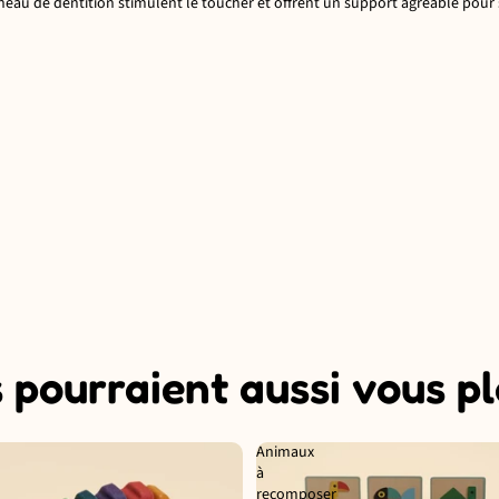
nneau de dentition stimulent le toucher et offrent un support agréable pou
 pourraient aussi vous pl
Animaux
à
recomposer