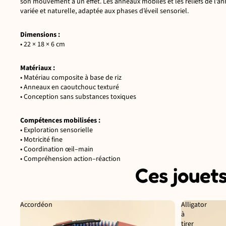
son mouvement a un effet. Les anneaux mobiles et les reliefs de l’a
variée et naturelle, adaptée aux phases d’éveil sensoriel.
Dimensions :
• 22 × 18 × 6 cm
Matériaux :
• Matériau composite à base de riz
• Anneaux en caoutchouc texturé
• Conception sans substances toxiques
Compétences mobilisées :
• Exploration sensorielle
• Motricité fine
• Coordination œil–main
• Compréhension action–réaction
Ces jouets
Accordéon
Alligator
à
tirer