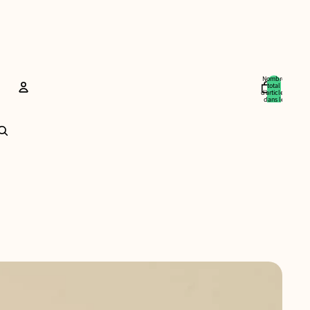
Nombre
total
d’articles
dans le
panier: 0
Compte
Autres options de connexion
Commandes
Profil