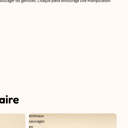
r soulager les gencives. Chaque pièce encourage une manipulation
aire
Animaux
sauvages
en