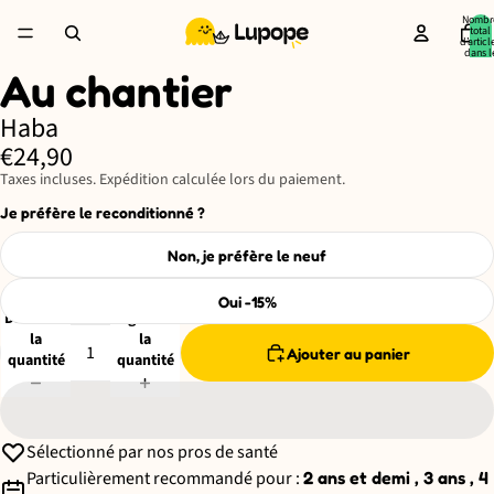
Nombr
total
d’articl
dans l
panier:
Au chantier
Ouvrir
l’image
en
Haba
plein
€24,90
écran
Taxes incluses. Expédition calculée lors du paiement.
Je préfère le reconditionné ?
Non, je préfère le neuf
Oui -15%
Diminuer
Augmenter
la
la
Ajouter au panier
quantité
quantité
Sélectionné par nos pros de santé
Particulièrement recommandé pour :
2 ans et demi , 3 ans , 4