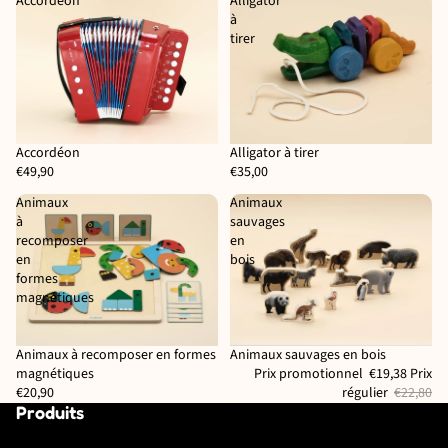
Accordéon
Alligator
à
tirer
Accordéon
Alligator à tirer
Épuisé
€49,90
€35,00
Animaux
Animaux
à
sauvages
recomposer
en
en
bois
formes
magnétiques
Animaux à recomposer en formes
Animaux sauvages en bois
Reconditionné
magnétiques
Prix promotionnel
€19,38
Prix
€20,90
régulier
€22,80
Produits