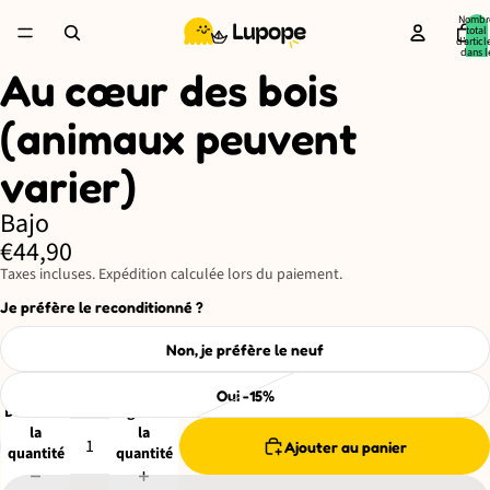
Nombr
total
d’articl
dans l
panier:
Au cœur des bois
Ouvrir
l’image
en
(animaux peuvent
plein
écran
varier)
Bajo
€44,90
Taxes incluses. Expédition calculée lors du paiement.
Je préfère le reconditionné ?
Non, je préfère le neuf
Oui -15%
Diminuer
Augmenter
la
la
Ajouter au panier
quantité
quantité